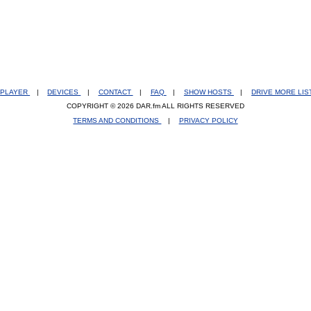
PLAYER
|
DEVICES
|
CONTACT
|
FAQ
|
SHOW HOSTS
|
DRIVE MORE LI
COPYRIGHT © 2026 DAR.fm ALL RIGHTS RESERVED
TERMS AND CONDITIONS
|
PRIVACY POLICY