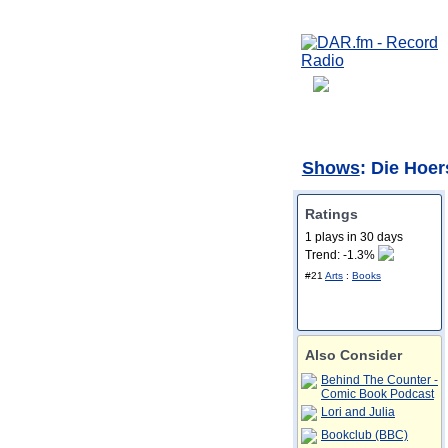
Shows
: Die Hoer
Ratings
1 plays in 30 days
Trend: -1.3%
#21
Arts
:
Books
Also Consider
Behind The Counter -
Comic Book Podcast
Lori and Julia
Bookclub (BBC)