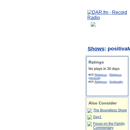
Shows
: positiv
Ratings
No plays in 30 days
#25
Religious
:
Religious
(general)
#25
Religious
:
Spirituality
Also Consider
The Boundless Show
Day1
Focus on the Family
Commentary