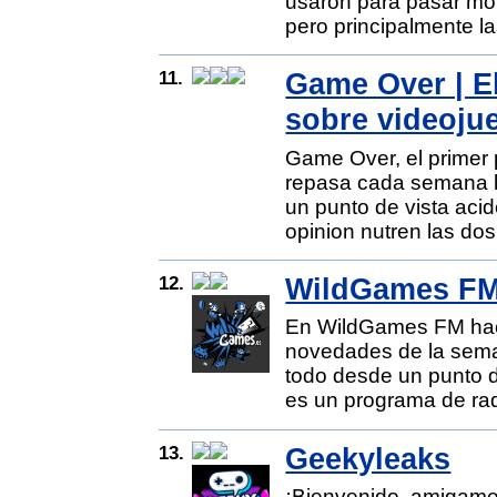
usaron para pasar mom
pero principalmente la
11.
Game Over | El
sobre videoju
Game Over, el primer 
repasa cada semana l
un punto de vista ac
opinion nutren las dos
12.
WildGames FM 
En WildGames FM hac
novedades de la seman
todo desde un punto d
es un programa de ra
13.
Geekyleaks
¡Bienvenido, amigamer