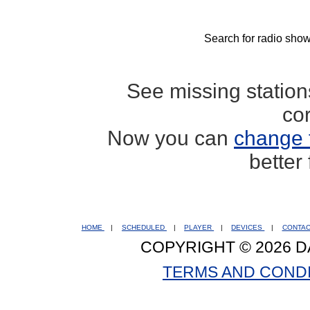
Search for radio show
See missing statio
co
Now you can
change 
better
HOME
|
SCHEDULED
|
PLAYER
|
DEVICES
|
CONTA
COPYRIGHT © 2026 D
TERMS AND COND