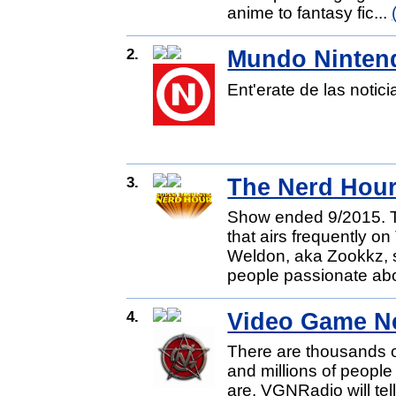
anime to fantasy fic...
2.
Mundo Ninten
Ent'erate de las notic
3.
The Nerd Hou
Show ended 9/2015. T
that airs frequently 
Weldon, aka Zookkz, s
people passionate abo
4.
Video Game N
There are thousands 
and millions of people
are. VGNRadio will tell