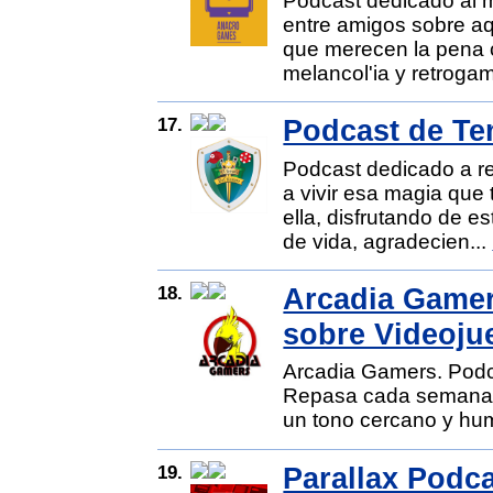
Podcast dedicado al 
entre amigos sobre aq
que merecen la pena 
melancol'ia y retrogam
17.
Podcast de Te
Podcast dedicado a r
a vivir esa magia que 
ella, disfrutando de 
de vida, agradecien...
18.
Arcadia Gamer
sobre Videoju
Arcadia Gamers. Podc
Repasa cada semana l
un tono cercano y humo
19.
Parallax Podc