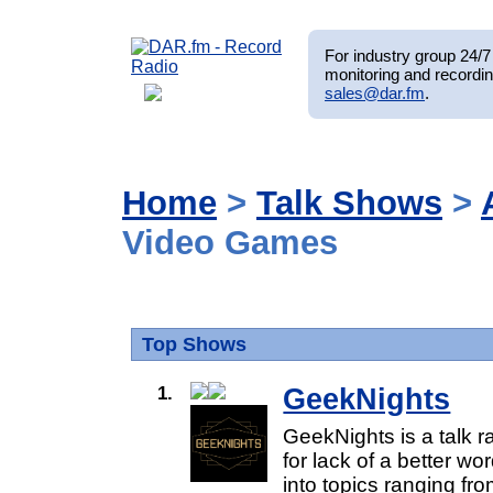
For industry group 24/7 
monitoring and recordin
sales@dar.fm
.
Home
>
Talk Shows
>
Video Games
Top Shows
1.
GeekNights
GeekNights is a talk r
for lack of a better w
into topics ranging f