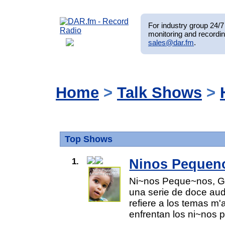
For industry group 24/7 
monitoring and recordin
sales@dar.fm
.
Home
>
Talk Shows
>
Top Shows
1.
Ninos Pequen
Ni~nos Peque~nos, Gr
una serie de doce aud
refiere a los temas m'
enfrentan los ni~nos p