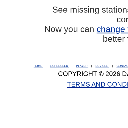
See missing statio
co
Now you can
change 
better
HOME
|
SCHEDULED
|
PLAYER
|
DEVICES
|
CONTA
COPYRIGHT © 2026 D
TERMS AND COND